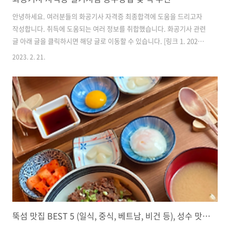
안녕하세요. 여러분들의 화공기사 자격증 최종합격에 도움을 드리고자
작성합니다. 취득에 도움되는 여러 정보를 취합했습니다. 화공기사 관련
글 아래 글을 클릭하시면 해당 글로 이동할 수 있습니다. [링크 1. 2023년
화공기사 시험자격, 일정, 합격률 및 난이도] [링크 2. 필기 시험 기출 및
2023. 2. 21.
책추천, 합격 노하우] [링크 3. 실기 교재 추천, 합격 노하우](현재글) 실
기 합격률 경향 10년동안의 실기시험 합격률 통계입니다. 꾸준하게 오르
지만, 2020년을 기점으로 떨어지기 시작했습니다. 약 35%내외의 합격
률로, 타 기사에 비해 평이한 수준으로 보입니다. 직접 검색하러가기 (큐
넷사이트) [과목검색 후 -> 기본정보]탭 으로 들어가시면 최근 합격률을
직접 확인할 수 있습니다. 실기 주요개념 필답형과 작..
뚝섬 맛집 BEST 5 (일식, 중식, 베트남, 비건 등), 성수 맛집, 뚝섬역 맛집