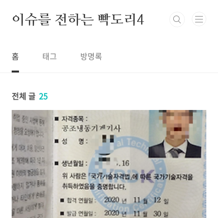
본문 바로가기
이슈를 전하는 빡도리4
홈
태그
방명록
전체 글
25