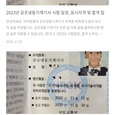
2023년 공조냉동기계기사 시험 일정, 응시자격 및 합격 팁
안녕하세요. 여러분들의 공조냉동기계기사 자격증 취득에 도움이 되고
자 글을 작성합니다. 공조냉동기계기사 관련 글 아래 글을 클릭하시면 해
당 글로 이동할 수 있습니다. [링크 1. 2023년 시험일정, 합격 노하우, 응
시자격 정리](현재글) [링크 2. 필기 시험 기출복원사이트 및 책추천, 합
2023. 2. 23.
격 팁] [링크 3. 실기 공부방법 및 교재 추천] 기사개요 ① 공조란 공기조
화의 준말이다. 공조란 온도와 습도의 유지와 박테리아, 먼지, 유해 가스
등의 제거를 통해 실내에 있는 사람, 사물에 대해 쾌적한 환경을 조성하
는 것을 말한다. ② 냉동고압가스제조시설, 냉동기계와 공기조화설비를
운용하는 사업체, 냉동기제조시설에서 고압가스 및 냉동기의 제조공정
관리 혹은 재해를 예방하기 위한 안전규정을 지키는 직무를 담당한다. ..